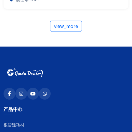
view_more
产品中心
根管锉耗材