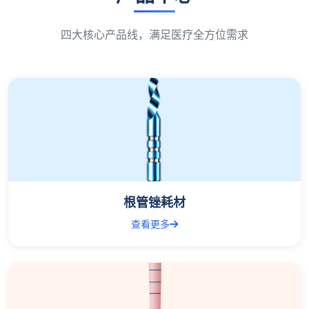
四大核心产品线，满足医疗全方位需求
根管锉耗材
查看更多