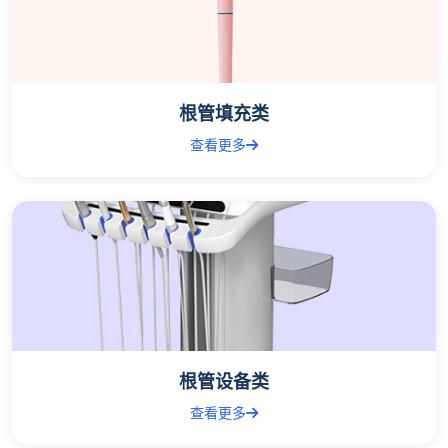
根管填充类
查看更多
根管设备类
查看更多