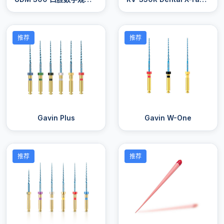
推荐
推荐
Gavin Plus
Gavin W-One
推荐
推荐