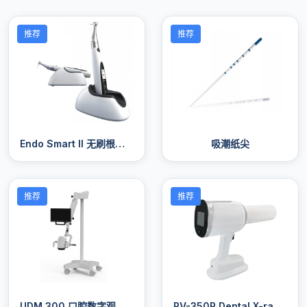
推荐
推荐
Endo Smart II 无刷根管预备机
吸潮纸尖
推荐
推荐
UDM 300 口腔数字观察仪
RV-350R Dental X-ray Unit